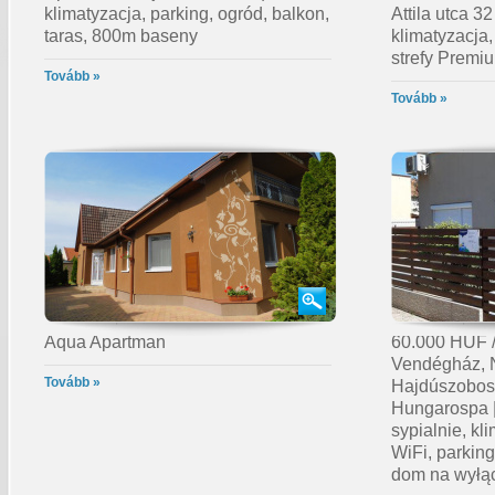
klimatyzacja, parking, ogród, balkon,
Attila utca 32
taras, 800m baseny
klimatyzacja,
strefy Premi
Tovább »
Tovább »
Aqua Apartman
60.000 HUF /
Vendégház, N
Tovább »
Hajdúszobos
Hungarospa |
sypialnie, kli
WiFi, parking
dom na wyłą