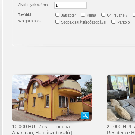
Alvóhelyek száma
További
Játszótér
Klima
Grill/Tűzhely
szolgáltatások
Szobák saját fűrdőszobával
Parkoló
10.000 HUF / os. – Fortuna
21 000 HUF /
Apartman, Hajdúszoboszló |
Residence Ha