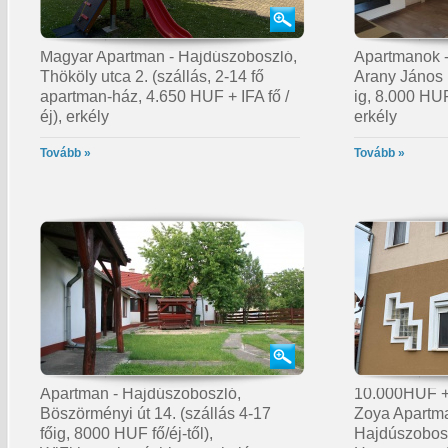
Magyar Apartman - Hajdúszoboszló,
Apartmanok -
Thököly utca 2. (szállás, 2-14 fő
Arany János u
apartman-ház, 4.650 HUF + IFA fő /
ig, 8.000 HUF 
éj), erkély
erkély
Tovább »
Tovább »
Apartman - Hajdúszoboszló,
10.000HUF +
Böszörményi út 14. (szállás 4-17
Zoya Apartma
főig, 8000 HUF fő/éj-től),
Hajdúszobos