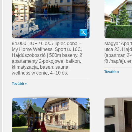
84.000 HUF / 6 os. / lipiec doba –
Magyar Apartm
My Home Wellness, Sport u. 16C,
utca 23. Haj
Hajdúszoboszló | 500m baseny, 2
(apartman 2-
apartamenty 2-pokojowe, balkon,
fő /nap/éj), e
klimatyzacja, basen, sauna,
Tovább »
wellness w cenie, 4–10 os.
Tovább »