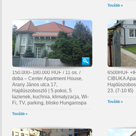
Tovább »
150.000–180.000 HUF / 11 os. /
6500HUF +IFA
doba – Center Apartment House,
CIBUKA Apar
Arany János utca 17,
Hajdúszobosz
Hajdúszoboszló | 5 pokoi, 5
23. (7-10 fő)
łazienek, kuchnia, klimatyzacja, Wi-
Tovább »
Fi, TV, parking, blisko Hungarospa
Tovább »