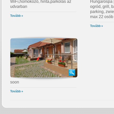
WiFi,homokozó, hinta,parkolás az
Hungarospa |
udvarban
ogród, grill,
parking, zwi
Tovább »
max 22 osób
Tovább »
soon
Tovább »