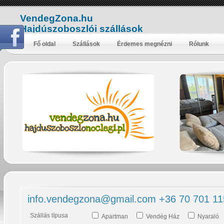
VendegZona.hu
Hajdúszoboszlói szállások
Fő oldal
Szállások
Érdemes megnézni
Rólunk
info.vendegzona@gmail.com +36 70 701 11
Szállás típusa
Apartman
Vendég Ház
Nyaraló