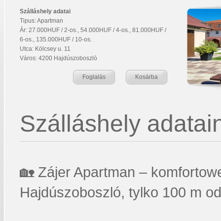
Szálláshely adatai
Tipus: Apartman
Ár: 27.000HUF / 2-os., 54.000HUF / 4-os., 81.000HUF /
6-os., 135.000HUF / 10-os.
Utca: Kölcsey u. 11
Város: 4200 Hajdúszoboszló
Foglalás
Kosárba
Szálláshely adatain
🏡 Zájer Apartman – komfortow
Hajdúszoboszló, tylko 100 m o