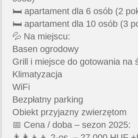
🛏️ apartament dla 6 osób (2 po
🛏️ apartament dla 10 osób (3 p
💦 Na miejscu:
Basen ogrodowy
Grill i miejsce do gotowania na
Klimatyzacja
WiFi
Bezpłatny parking
Obiekt przyjazny zwierzętom
📅 Cena / doba – sezon 2025:
👨‍👩‍👧‍👦 2-os. – 27.000 HUF +