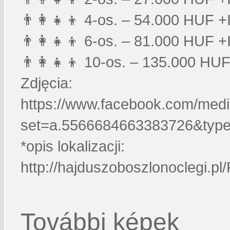
👨‍👩‍👧‍👦 4-os. – 54.000 HUF +
👨‍👩‍👧‍👦 6-os. – 81.000 HUF +
👨‍👩‍👧‍👦 10-os. – 135.000 HU
Zdjęcia:
https://www.facebook.com/medi
set=a.5566684663383726&typ
*opis lokalizacji:
http://hajduszoboszlonoclegi.pl
További képek