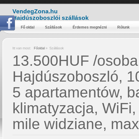
VendegZona.hu
Hajdúszoboszlói szállások
Fő oldal
Szállások
Érdemes megnézni
Rólunk
Itt van most:
Főoldal
»
Szállások
13.500HUF /osoba 
Hajdúszoboszló, 1
5 apartamentów, bas
klimatyzacja, WiFi,
mile widziane, ma