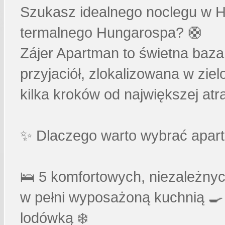
Szukasz idealnego noclegu w Ha
termalnego Hungarospa? 🛟
Zájer Apartman to świetna baza
przyjaciół, zlokalizowana w ziel
kilka kroków od największej atra
✨ Dlaczego warto wybrać apar
🛌 5 komfortowych, niezależny
w pełni wyposażoną kuchnią 🍳
lodówką ❄️