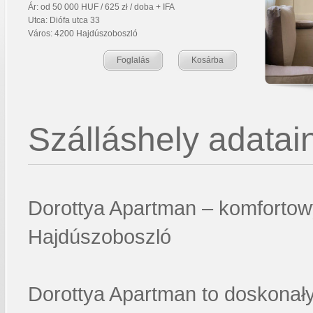
Ár: od 50 000 HUF / 625 zł / doba + IFA
Utca: Diófa utca 33
Város: 4200 Hajdúszoboszló
Foglalás
Kosárba
Szálláshely adatain
Dorottya Apartman – komfortowy
Hajdúszoboszló
Dorottya Apartman to doskonały