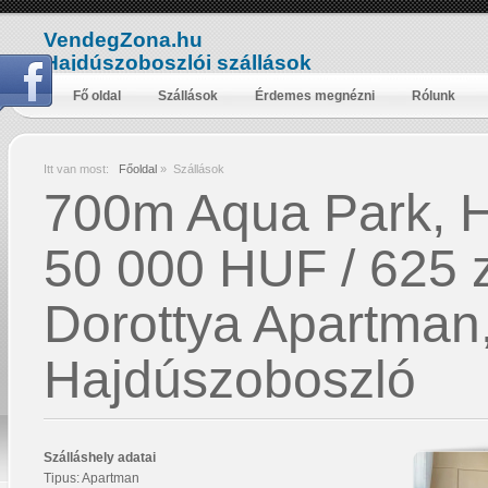
VendegZona.hu
Hajdúszoboszlói szállások
Fő oldal
Szállások
Érdemes megnézni
Rólunk
Itt van most:
Főoldal
»
Szállások
700m Aqua Park, H
50 000 HUF / 625 z
Dorottya Apartman,
Hajdúszoboszló
Szálláshely adatai
Tipus: Apartman