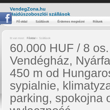
VendegZona.hu
Hajdúszoboszlói szállások
Fő oldal
Szállások
Érdemes megnézni
Rólunk
Itt van most:
Főoldal
»
Szállások
60.000 HUF / 8 os.
Vendégház, Nyárfa 
450 m od Hungaros
sypialnie, klimatyza
parking, spokojna 