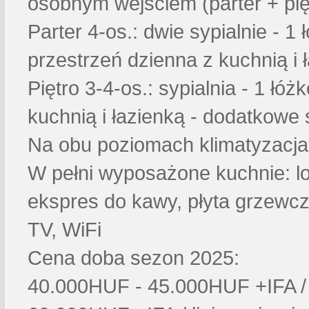
osobnym wejściem (parter + pię
Parter 4-os.: dwie sypialnie - 1
przestrzeń dzienna z kuchnią i 
Piętro 3-4-os.: sypialnia - 1 łó
kuchnią i łazienką - dodatkowe
Na obu poziomach klimatyzacja 
W pełni wyposażone kuchnie: lo
ekspres do kawy, płyta grzewc
TV, WiFi
Cena doba sezon 2025:
40.000HUF - 45.000HUF +IFA / 