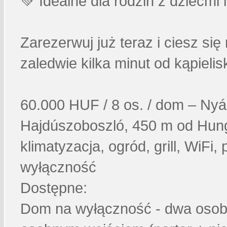
💚 Idealne dla rodzin z dziećm
Zarezerwuj już teraz i ciesz si
zaledwie kilka minut od kąpieli
60.000 HUF / 8 os. / dom – Nyá
Hajdúszoboszló, 450 m od Hunga
klimatyzacja, ogród, grill, WiFi
wyłączność
Dostępne:
Dom na wyłączność - dwa osob