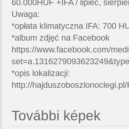
60.000HUF +IFA / lipiec, sierpie
Uwaga:
*opłata klimatyczna IFA: 700 H
*album zdjęć na Facebook
https://www.facebook.com/medi
set=a.1316279093623249&typ
*opis lokalizacji:
http://hajduszoboszlonoclegi.pl
További képek