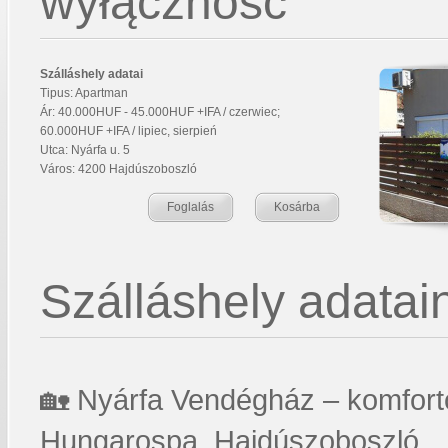
wyłączność
Szálláshely adatai
Tipus: Apartman
Ár: 40.000HUF - 45.000HUF +IFA / czerwiec;
60.000HUF +IFA / lipiec, sierpień
Utca: Nyárfa u. 5
Város: 4200 Hajdúszoboszló
Foglalás
Kosárba
Szálláshely adatain
🏡 Nyárfa Vendégház – komfort
Hungarospa, Hajdúszoboszló