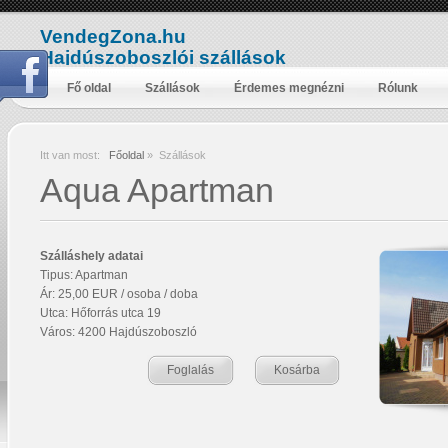
VendegZona.hu
Hajdúszoboszlói szállások
Fő oldal
Szállások
Érdemes megnézni
Rólunk
Itt van most:
Főoldal
»
Szállások
Aqua Apartman
Szálláshely adatai
Tipus: Apartman
Ár: 25,00 EUR / osoba / doba
Utca: Hőforrás utca 19
Város: 4200 Hajdúszoboszló
Foglalás
Kosárba