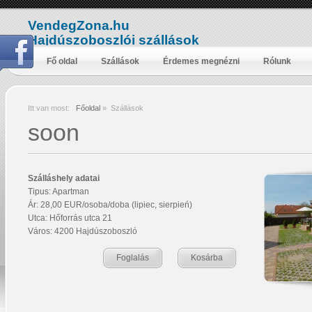
VendegZona.hu
Hajdúszoboszlói szállások
Fő oldal
Szállások
Érdemes megnézni
Rólunk
Itt van most:
Főoldal
»
Szállások
soon
Szálláshely adatai
Tipus: Apartman
Ár: 28,00 EUR/osoba/doba (lipiec, sierpień)
Utca: Hőforrás utca 21
Város: 4200 Hajdúszoboszló
Foglalás
Kosárba