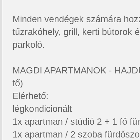
Minden vendégek számára hozzá
tűzrakóhely, grill, kerti bútoro
parkoló.
MAGDI APARTMANOK - HAJDÚS
fő)
Elérhető:
légkondicionált
1x apartman / stúdió 2 + 1 fő 
1x apartman / 2 szoba fürdőszob