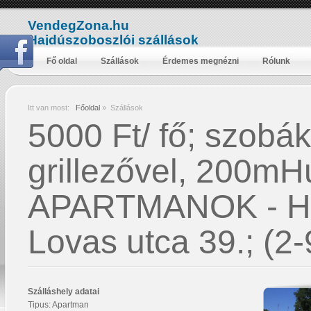
VendegZona.hu
Hajdúszoboszlói szállások
Fő oldal
Szállások
Érdemes megnézni
Rólunk
Itt van most:
Főoldal
»
Szállások
5000 Ft/ fő; szobá
grillezővel, 200m
APARTMANOK - 
Lovas utca 39.; (2-
Szálláshely adatai
Tipus: Apartman