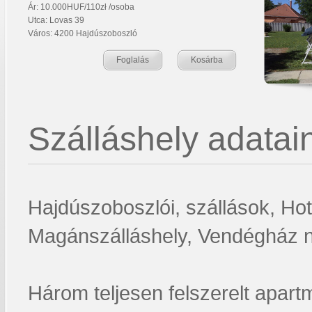
Ár: 10.000HUF/110zł /osoba
Utca: Lovas 39
Város: 4200 Hajdúszoboszló
Foglalás
Kosárba
Szálláshely adatain
Hajdúszoboszlói, szállások, Hot
Magánszálláshely, Vendégház ná
Három teljesen felszerelt apar